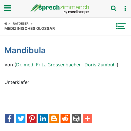
Fokus
RATGEBER
MEDIZINISCHES GLOSSAR
Krankheitsbilder
Mandibula
Symptome
Von (
Dr. med. Fritz Grossenbacher
,
Doris Zumbühl
)
Untersuchungen
News
Unterkiefer
Ratgeber
Rubriken