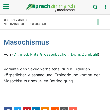
Fokus
RATGEBER
MEDIZINISCHES GLOSSAR
Krankheitsbilder
Masochismus
Symptome
Von (
Dr. med. Fritz Grossenbacher
,
Doris Zumbühl
)
Untersuchungen
News
Variante des Sexualverhaltens; durch Erdulden
körperlicher Misshandlung, Erniedrigung kommt der
Ratgeber
Masochist zur sexuellen Befriedigung
Rubriken