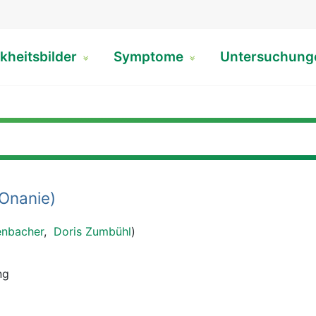
kheitsbilder
Symptome
Untersuchun
Onanie)
enbacher
,
Doris Zumbühl
)
ung