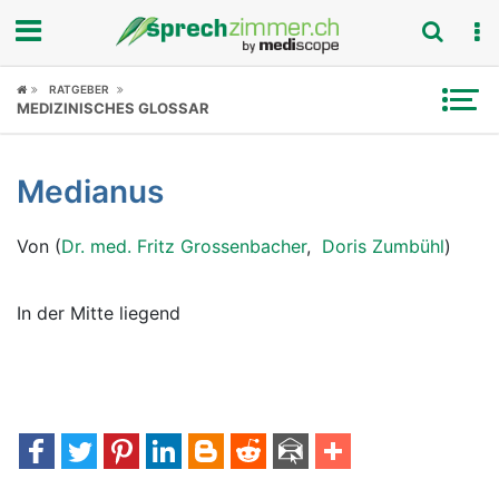
Fokus
RATGEBER
MEDIZINISCHES GLOSSAR
Krankheitsbilder
Medianus
Symptome
Von (
Dr. med. Fritz Grossenbacher
,
Doris Zumbühl
)
Untersuchungen
News
In der Mitte liegend
Ratgeber
Rubriken