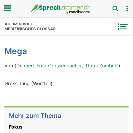
Fokus
RATGEBER
MEDIZINISCHES GLOSSAR
Krankheitsbilder
Mega
Symptome
Von (
Dr. med. Fritz Grossenbacher
,
Doris Zumbühl
)
Untersuchungen
News
Gross, lang (Wortteil)
Ratgeber
Rubriken
Mehr zum Thema
Fokus