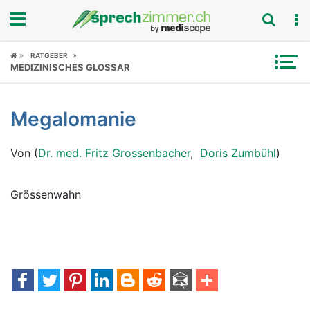
Fokus
RATGEBER
MEDIZINISCHES GLOSSAR
Krankheitsbilder
Megalomanie
Symptome
Von (
Dr. med. Fritz Grossenbacher
,
Doris Zumbühl
)
Untersuchungen
News
Grössenwahn
Ratgeber
Rubriken