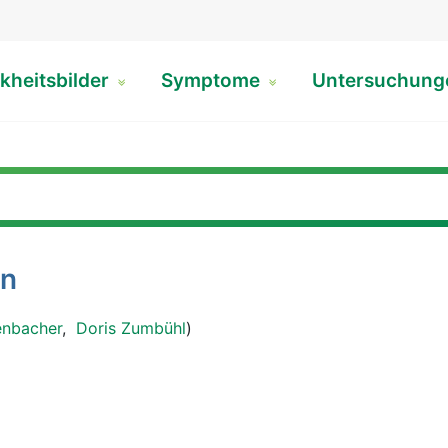
kheitsbilder
Symptome
Untersuchun
en
enbacher
,
Doris Zumbühl
)