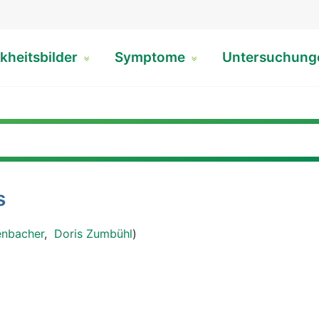
kheitsbilder
Symptome
Untersuchun
s
enbacher
,
Doris Zumbühl
)