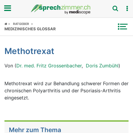
Fokus
RATGEBER
MEDIZINISCHES GLOSSAR
Krankheitsbilder
Methotrexat
Symptome
Von (
Dr. med. Fritz Grossenbacher
,
Doris Zumbühl
)
Untersuchungen
News
Methotrexat wird zur Behandlung schwerer Formen der
chronischen Polyarthritis und der Psoriasis-Arthritis
Ratgeber
eingesetzt.
Rubriken
Mehr zum Thema