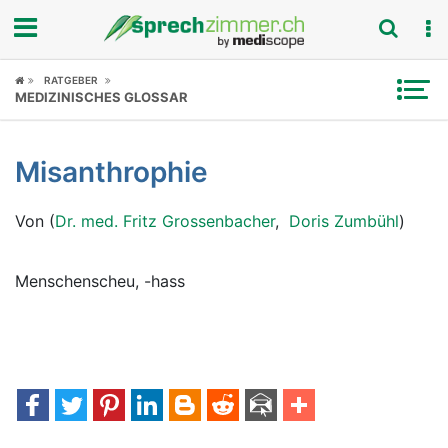
Fokus
RATGEBER
MEDIZINISCHES GLOSSAR
Krankheitsbilder
Misanthrophie
Symptome
Von (
Dr. med. Fritz Grossenbacher
,
Doris Zumbühl
)
Untersuchungen
News
Menschenscheu, -hass
Ratgeber
Rubriken