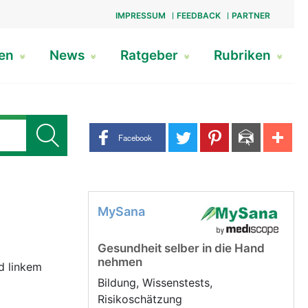
IMPRESSUM
FEEDBACK
PARTNER
gen
News
Ratgeber
Rubriken
Share buttons
Facebook
MySana
Gesundheit selber in die Hand
nehmen
d linkem
Bildung, Wissenstests,
Risikoschätzung