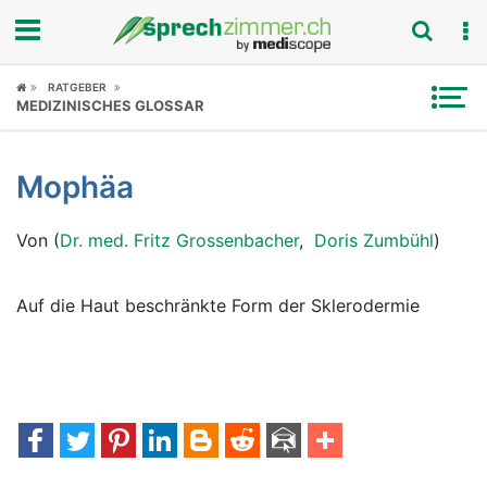
Fokus
RATGEBER
MEDIZINISCHES GLOSSAR
Krankheitsbilder
Mophäa
Symptome
Von (
Dr. med. Fritz Grossenbacher
,
Doris Zumbühl
)
Untersuchungen
News
Auf die Haut beschränkte Form der Sklerodermie
Ratgeber
Rubriken