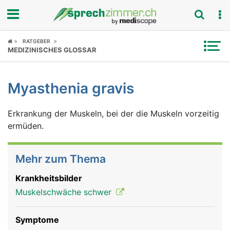
Fokus
RATGEBER
MEDIZINISCHES GLOSSAR
Krankheitsbilder
Myasthenia gravis
Symptome
Erkrankung der Muskeln, bei der die Muskeln vorzeitig
Untersuchungen
ermüden.
News
Mehr zum Thema
Ratgeber
Krankheitsbilder
Rubriken
Muskelschwäche schwer
Symptome