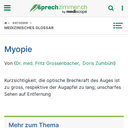
Fokus
RATGEBER
MEDIZINISCHES GLOSSAR
Krankheitsbilder
Myopie
Symptome
Von (
Dr. med. Fritz Grossenbacher
,
Doris Zumbühl
)
Untersuchungen
News
Kurzsichtigkeit, die optische Brechkraft des Auges ist
zu gross, respektive der Augapfel zu lang; unscharfes
Ratgeber
Sehen auf Entfernung
Rubriken
Mehr zum Thema