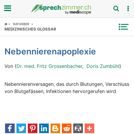
Fokus
RATGEBER
MEDIZINISCHES GLOSSAR
Krankheitsbilder
Nebennierenapoplexie
Symptome
Von (
Dr. med. Fritz Grossenbacher
,
Doris Zumbühl
)
Untersuchungen
News
Nebennierenversagen, das durch Blutungen, Verschluss
von Blutgefässen, Infektionen hervorgerufen wird
Ratgeber
Rubriken