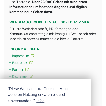
und Therapie.
Über 23'000 Seiten mit fundlerten
Informationen umfasst das Angebot und täglich
kommen neue Seiten dazu.
WERBEMÖGLICHKEITEN AUF SPRECHZIMMER
Für Ihre Werbebotschaft, PR-Kampagne oder
Kommunikationsstrategie mit Bezug zu Gesundheit oder
Medizin ist sprechzimmer.ch die ideale Platform
INFORMATIONEN
– Impressum
– Feedback
– Partner
– Disclaimer
– Datenschutzerklärung / Privacy Policy
"Diese Website nutzt Cookies. Mit der
weiteren Nutzung erklären Sie sich
– Werbung
einverstanden. "
Infos
– Mehr über unsere Experten