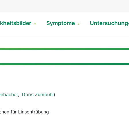
kheitsbilder
Symptome
Untersuchun
enbacher
,
Doris Zumbühl
)
chen für Linsentrübung