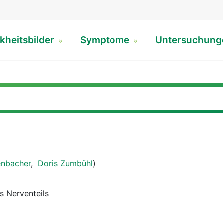
kheitsbilder
Symptome
Untersuchun
enbacher
,
Doris Zumbühl
)
s Nerventeils