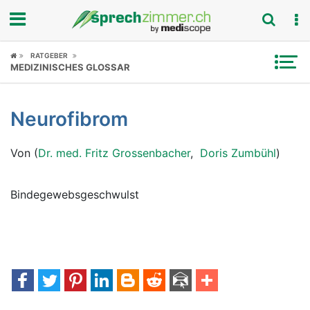
Fokus
RATGEBER
MEDIZINISCHES GLOSSAR
Krankheitsbilder
Neurofibrom
Symptome
Von (
Dr. med. Fritz Grossenbacher
,
Doris Zumbühl
)
Untersuchungen
News
Bindegewebsgeschwulst
Ratgeber
Rubriken