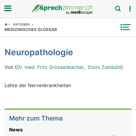
Fokus
RATGEBER
MEDIZINISCHES GLOSSAR
Krankheitsbilder
Neuropathologie
Symptome
Von (
Dr. med. Fritz Grossenbacher
,
Doris Zumbühl
)
Untersuchungen
News
Lehre der Nervenkrankheiten
Ratgeber
Rubriken
Mehr zum Thema
News