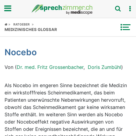
Fokus
RATGEBER
MEDIZINISCHES GLOSSAR
Krankheitsbilder
Nocebo
Symptome
Von (
Dr. med. Fritz Grossenbacher
,
Doris Zumbühl
)
Untersuchungen
News
Als Nocebo im engeren Sinne bezeichnet die Medizin
ein wirkstofffreies Scheinmedikament, das beim
Ratgeber
Patienten unerwünschte Nebenwirkungen hervorruft,
obwohl das Scheinmedikament gar keine wirksamen
Rubriken
Stoffe enthält. Im weiteren Sinn werden als Nocebo
oder Noceboeffekt negative Auswirkungen von
Stoffen oder Ereignissen bezeichnet, die an und für