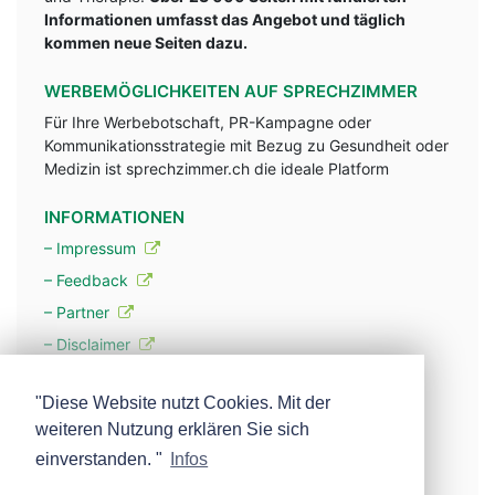
Informationen umfasst das Angebot und täglich
kommen neue Seiten dazu.
WERBEMÖGLICHKEITEN AUF SPRECHZIMMER
Für Ihre Werbebotschaft, PR-Kampagne oder
Kommunikationsstrategie mit Bezug zu Gesundheit oder
Medizin ist sprechzimmer.ch die ideale Platform
INFORMATIONEN
– Impressum
– Feedback
– Partner
– Disclaimer
– Datenschutzerklärung / Privacy Policy
"Diese Website nutzt Cookies. Mit der
weiteren Nutzung erklären Sie sich
– Werbung
einverstanden. "
Infos
– Mehr über unsere Experten