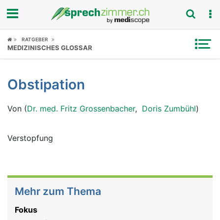
Fokus
RATGEBER
MEDIZINISCHES GLOSSAR
Krankheitsbilder
Obstipation
Symptome
Von (
Dr. med. Fritz Grossenbacher
,
Doris Zumbühl
)
Untersuchungen
News
Verstopfung
Ratgeber
Rubriken
Mehr zum Thema
Fokus