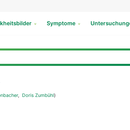
kheitsbilder
Symptome
Untersuchun
s
enbacher
,
Doris Zumbühl
)