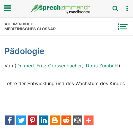
Fokus
RATGEBER
MEDIZINISCHES GLOSSAR
Krankheitsbilder
Pädologie
Symptome
Von (
Dr. med. Fritz Grossenbacher
,
Doris Zumbühl
)
Untersuchungen
News
Lehre der Entwicklung und des Wachstum des Kindes
Ratgeber
Rubriken