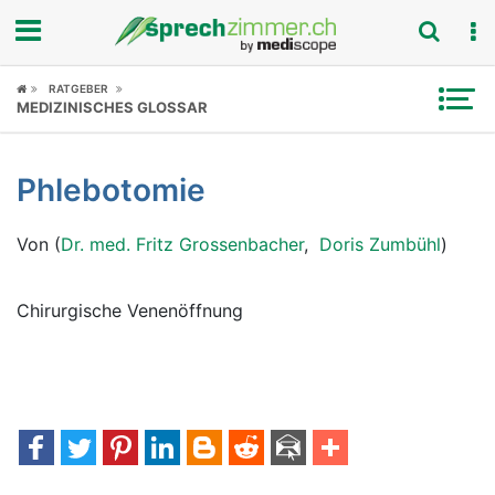
Fokus
RATGEBER
MEDIZINISCHES GLOSSAR
Krankheitsbilder
Phlebotomie
Symptome
Von (
Dr. med. Fritz Grossenbacher
,
Doris Zumbühl
)
Untersuchungen
News
Chirurgische Venenöffnung
Ratgeber
Rubriken