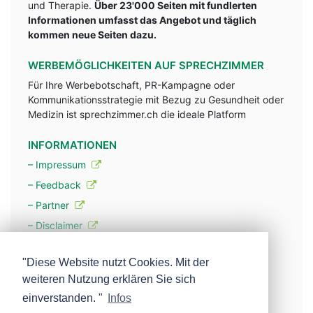
und Therapie.
Über 23'000 Seiten mit fundlerten
Informationen umfasst das Angebot und täglich
kommen neue Seiten dazu.
WERBEMÖGLICHKEITEN AUF SPRECHZIMMER
Für Ihre Werbebotschaft, PR-Kampagne oder
Kommunikationsstrategie mit Bezug zu Gesundheit oder
Medizin ist sprechzimmer.ch die ideale Platform
INFORMATIONEN
– Impressum
– Feedback
– Partner
– Disclaimer
– Datenschutzerklärung / Privacy Policy
"Diese Website nutzt Cookies. Mit der
weiteren Nutzung erklären Sie sich
– Werbung
einverstanden. "
Infos
– Mehr über unsere Experten