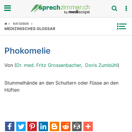
Fokus
RATGEBER
MEDIZINISCHES GLOSSAR
Krankheitsbilder
Phokomelie
Symptome
Von (
Dr. med. Fritz Grossenbacher
,
Doris Zumbühl
)
Untersuchungen
News
Stummelhände an den Schultern oder Füsse an den
Hüften
Ratgeber
Rubriken