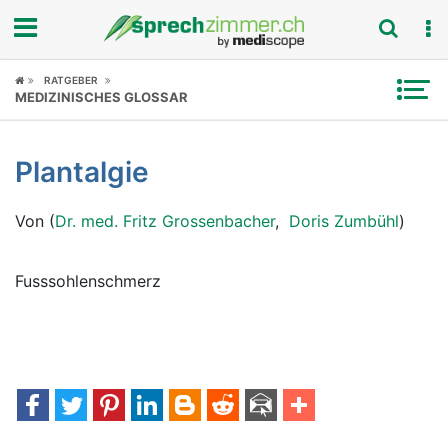
Fokus
RATGEBER
MEDIZINISCHES GLOSSAR
Krankheitsbilder
Plantalgie
Symptome
Von (
Dr. med. Fritz Grossenbacher
,
Doris Zumbühl
)
Untersuchungen
News
Fusssohlenschmerz
Ratgeber
Rubriken