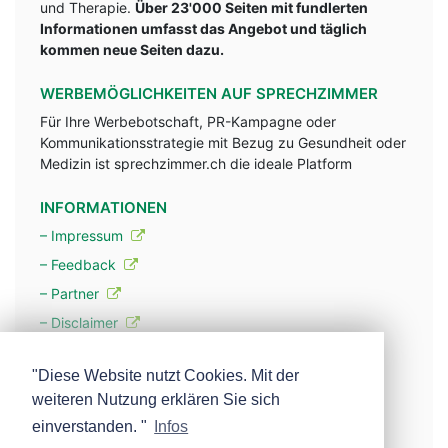
und Therapie.
Über 23'000 Seiten mit fundlerten
Informationen umfasst das Angebot und täglich
kommen neue Seiten dazu.
WERBEMÖGLICHKEITEN AUF SPRECHZIMMER
Für Ihre Werbebotschaft, PR-Kampagne oder
Kommunikationsstrategie mit Bezug zu Gesundheit oder
Medizin ist sprechzimmer.ch die ideale Platform
INFORMATIONEN
– Impressum
– Feedback
– Partner
– Disclaimer
– Datenschutzerklärung / Privacy Policy
"Diese Website nutzt Cookies. Mit der
weiteren Nutzung erklären Sie sich
– Werbung
einverstanden. "
Infos
– Mehr über unsere Experten