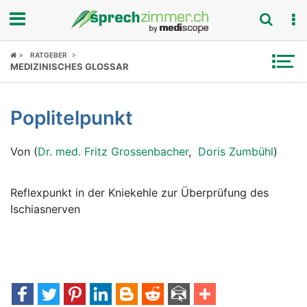
Fokus
RATGEBER
MEDIZINISCHES GLOSSAR
Krankheitsbilder
Poplitelpunkt
Symptome
Von (
Dr. med. Fritz Grossenbacher
,
Doris Zumbühl
)
Untersuchungen
News
Reflexpunkt in der Kniekehle zur Überprüfung des
Ischiasnerven
Ratgeber
Rubriken