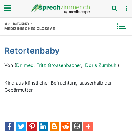
Fokus
RATGEBER
MEDIZINISCHES GLOSSAR
Krankheitsbilder
Retortenbaby
Symptome
Von (
Dr. med. Fritz Grossenbacher
,
Doris Zumbühl
)
Untersuchungen
News
Kind aus künstlicher Befruchtung ausserhalb der
Gebärmutter
Ratgeber
Rubriken