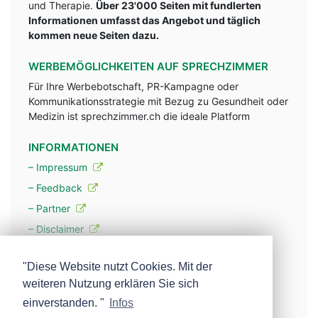
und Therapie.
Über 23'000 Seiten mit fundlerten
Informationen umfasst das Angebot und täglich
kommen neue Seiten dazu.
WERBEMÖGLICHKEITEN AUF SPRECHZIMMER
Für Ihre Werbebotschaft, PR-Kampagne oder
Kommunikationsstrategie mit Bezug zu Gesundheit oder
Medizin ist sprechzimmer.ch die ideale Platform
INFORMATIONEN
– Impressum
– Feedback
– Partner
– Disclaimer
– Datenschutzerklärung / Privacy Policy
"Diese Website nutzt Cookies. Mit der
weiteren Nutzung erklären Sie sich
– Werbung
einverstanden. "
Infos
– Mehr über unsere Experten