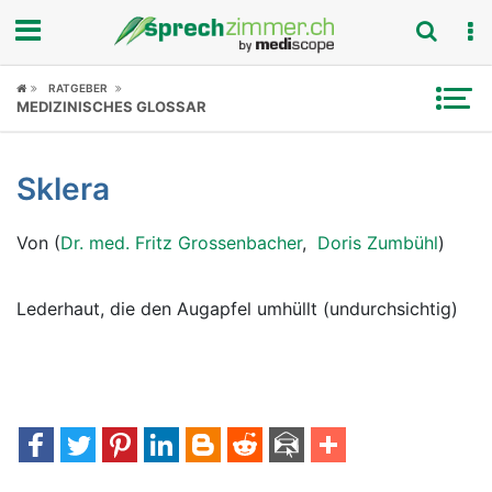
Fokus
RATGEBER
MEDIZINISCHES GLOSSAR
Krankheitsbilder
Sklera
Symptome
Von (
Dr. med. Fritz Grossenbacher
,
Doris Zumbühl
)
Untersuchungen
News
Lederhaut, die den Augapfel umhüllt (undurchsichtig)
Ratgeber
Rubriken