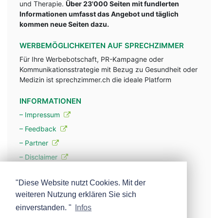
und Therapie.
Über 23'000 Seiten mit fundlerten
Informationen umfasst das Angebot und täglich
kommen neue Seiten dazu.
WERBEMÖGLICHKEITEN AUF SPRECHZIMMER
Für Ihre Werbebotschaft, PR-Kampagne oder
Kommunikationsstrategie mit Bezug zu Gesundheit oder
Medizin ist sprechzimmer.ch die ideale Platform
INFORMATIONEN
– Impressum
– Feedback
– Partner
– Disclaimer
– Datenschutzerklärung / Privacy Policy
"Diese Website nutzt Cookies. Mit der
weiteren Nutzung erklären Sie sich
– Werbung
einverstanden. "
Infos
– Mehr über unsere Experten