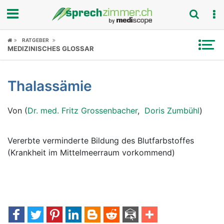
Fokus
RATGEBER
MEDIZINISCHES GLOSSAR
Krankheitsbilder
Thalassämie
Symptome
Von (
Dr. med. Fritz Grossenbacher
,
Doris Zumbühl
)
Untersuchungen
News
Vererbte verminderte Bildung des Blutfarbstoffes
(Krankheit im Mittelmeerraum vorkommend)
Ratgeber
Rubriken