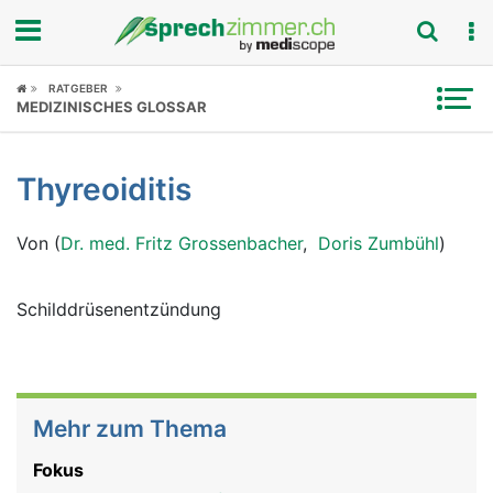
Fokus
RATGEBER
MEDIZINISCHES GLOSSAR
Krankheitsbilder
Thyreoiditis
Symptome
Von (
Dr. med. Fritz Grossenbacher
,
Doris Zumbühl
)
Untersuchungen
News
Schilddrüsenentzündung
Ratgeber
Rubriken
Mehr zum Thema
Fokus