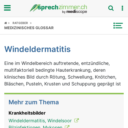
Fokus
RATGEBER
MEDIZINISCHES GLOSSAR
Krankheitsbilder
Windeldermatitis
Symptome
Eine im Windelbereich auftretende, entzündliche,
Untersuchungen
multifaktoriell bedingte Hauterkrankung, deren
klinisches Bild durch Rötung, Schwellung, Knötchen,
News
Bläschen, Pusteln, Krusten und Schuppung geprägt ist
Ratgeber
Mehr zum Thema
Rubriken
Krankheitsbilder
Windeldermatitis, Windelsoor
Pilzinfektionen, Mykosen