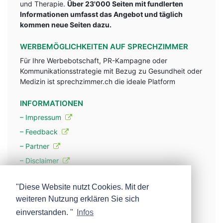
und Therapie.
Über 23'000 Seiten mit fundlerten
Informationen umfasst das Angebot und täglich
kommen neue Seiten dazu.
WERBEMÖGLICHKEITEN AUF SPRECHZIMMER
Für Ihre Werbebotschaft, PR-Kampagne oder
Kommunikationsstrategie mit Bezug zu Gesundheit oder
Medizin ist sprechzimmer.ch die ideale Platform
INFORMATIONEN
– Impressum
– Feedback
– Partner
– Disclaimer
– Datenschutzerklärung / Privacy Policy
"Diese Website nutzt Cookies. Mit der
weiteren Nutzung erklären Sie sich
– Werbung
einverstanden. "
Infos
– Mehr über unsere Experten