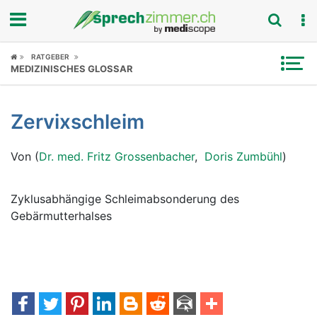
Fokus
RATGEBER
MEDIZINISCHES GLOSSAR
Krankheitsbilder
Zervixschleim
Symptome
Von (
Dr. med. Fritz Grossenbacher
,
Doris Zumbühl
)
Untersuchungen
News
Zyklusabhängige Schleimabsonderung des
Gebärmutterhalses
Ratgeber
Rubriken