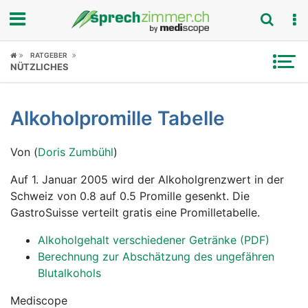
Fokus
RATGEBER
NÜTZLICHES
Krankheitsbilder
Alkoholpromille Tabelle
Symptome
Von (
Doris Zumbühl
)
Untersuchungen
Auf 1. Januar 2005 wird der Alkoholgrenzwert in der
News
Schweiz von 0.8 auf 0.5 Promille gesenkt. Die
GastroSuisse verteilt gratis eine Promilletabelle.
Ratgeber
Alkoholgehalt verschiedener Getränke (PDF)
Rubriken
Berechnung zur Abschätzung des ungefähren
Blutalkohols
Mediscope