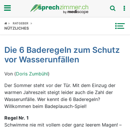
Fokus
RATGEBER
NÜTZLICHES
Krankheitsbilder
Die 6 Baderegeln zum Schutz
Symptome
vor Wasserunfällen
Untersuchungen
Von (
Doris Zumbühl
)
News
Der Sommer steht vor der Tür. Mit dem Einzug der
warmen Jahreszeit steigt leider auch die Zahl der
Ratgeber
Wasserunfälle. Wer kennt die 6 Baderegeln?
Willkommen beim Badeplausch-Spiel!
Rubriken
Regel Nr. 1
Schwimme nie mit vollem oder ganz leerem Magen! –