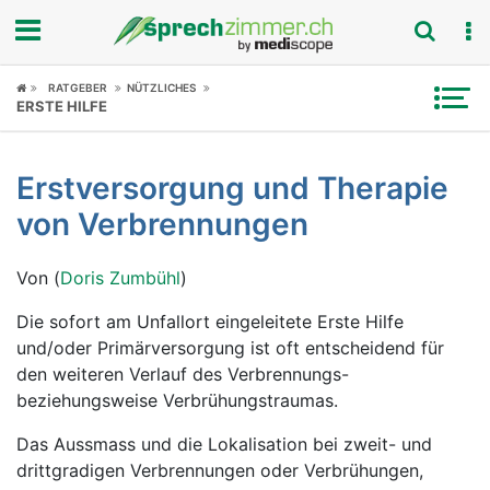
Fokus
RATGEBER
NÜTZLICHES
ERSTE HILFE
Krankheitsbilder
Erstversorgung und Therapie
Symptome
von Verbrennungen
Untersuchungen
Von (
Doris Zumbühl
)
News
Die sofort am Unfallort eingeleitete Erste Hilfe
und/oder Primärversorgung ist oft entscheidend für
Ratgeber
den weiteren Verlauf des Verbrennungs-
beziehungsweise Verbrühungstraumas.
Rubriken
Das Aussmass und die Lokalisation bei zweit- und
drittgradigen Verbrennungen oder Verbrühungen,