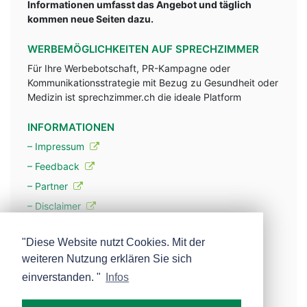
Informationen umfasst das Angebot und täglich
kommen neue Seiten dazu.
WERBEMÖGLICHKEITEN AUF SPRECHZIMMER
Für Ihre Werbebotschaft, PR-Kampagne oder
Kommunikationsstrategie mit Bezug zu Gesundheit oder
Medizin ist sprechzimmer.ch die ideale Platform
INFORMATIONEN
– Impressum
– Feedback
– Partner
– Disclaimer
– Datenschutzerklärung / Privacy Policy
"Diese Website nutzt Cookies. Mit der
weiteren Nutzung erklären Sie sich
– Werbung
einverstanden. "
Infos
– Mehr über unsere Experten