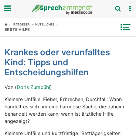
Fokus
RATGEBER
NÜTZLICHES
ERSTE HILFE
Krankheitsbilder
Krankes oder verunfalltes
Symptome
Kind: Tipps und
Untersuchungen
Entscheidungshilfen
News
Von (
Doris Zumbühl
)
Ratgeber
Kleinere Unfälle, Fieber, Erbrechen, Durchfall: Wann
handelt es sich um eine harmlose Sache, die daheim
Rubriken
behandelt werden kann, wann ist ärztliche Hilfe
angezeigt?
Kleinere Unfälle und kurzfristige "Bettlägerigkeiten"