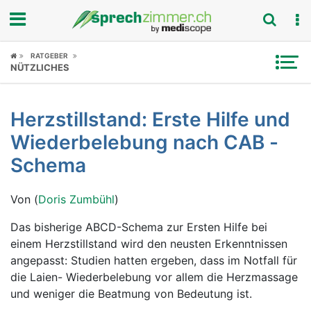
Fokus
RATGEBER
NÜTZLICHES
Krankheitsbilder
Herzstillstand: Erste Hilfe und
Symptome
Wiederbelebung nach CAB -
Untersuchungen
Schema
News
Von (
Doris Zumbühl
)
Ratgeber
Das bisherige ABCD-Schema zur Ersten Hilfe bei
einem Herzstillstand wird den neusten Erkenntnissen
Rubriken
angepasst: Studien hatten ergeben, dass im Notfall für
die Laien- Wiederbelebung vor allem die Herzmassage
und weniger die Beatmung von Bedeutung ist.