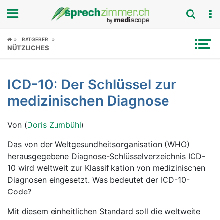
Fokus
RATGEBER
NÜTZLICHES
Krankheitsbilder
ICD-10: Der Schlüssel zur
Symptome
medizinischen Diagnose
Untersuchungen
Von (
Doris Zumbühl
)
News
Das von der Weltgesundheitsorganisation (WHO)
herausgegebene Diagnose-Schlüsselverzeichnis ICD-
Ratgeber
10 wird weltweit zur Klassifikation von medizinischen
Diagnosen eingesetzt. Was bedeutet der ICD-10-
Rubriken
Code?
Mit diesem einheitlichen Standard soll die weltweite