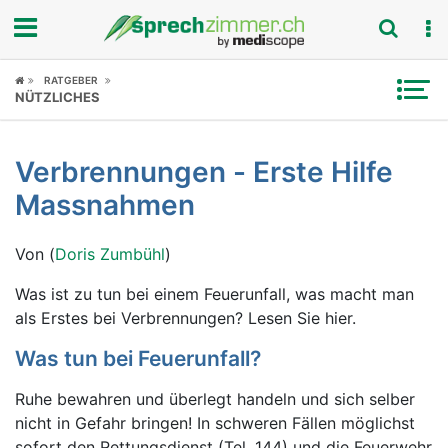
Fokus
RATGEBER
NÜTZLICHES
Krankheitsbilder
Verbrennungen - Erste Hilfe
Symptome
Massnahmen
Untersuchungen
Von (
Doris Zumbühl
)
News
Was ist zu tun bei einem Feuerunfall, was macht man
als Erstes bei Verbrennungen? Lesen Sie hier.
Ratgeber
Was tun bei Feuerunfall?
Rubriken
Ruhe bewahren und überlegt handeln und sich selber
nicht in Gefahr bringen! In schweren Fällen möglichst
sofort den Rettungsdienst (Tel. 144) und die Feuerwehr