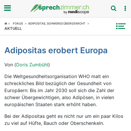
Fokus
FOKUS
ADIPOSITAS, SCHWERES ÜBERGEWICHT
AKTUELL
Krankheitsbilder
Adipositas erobert Europa
Symptome
Von (
Doris Zumbühl
)
Untersuchungen
Die Weltgesundheitsorganisation WHO malt ein
News
schreckliches Bild bezüglich der Gesundheit von
Europäern: Bis im Jahr 2030 soll sich die Zahl der
Ratgeber
schwer Übergewichtigen, also Adipösen, in vielen
europäischen Staaten stark erhöht haben.
Rubriken
Bei der Adipositas geht es nicht nur um ein paar Kilos
zu viel auf Hüfte, Bauch oder Oberschenkeln.