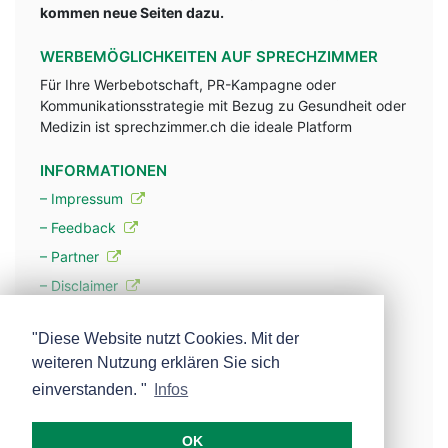
kommen neue Seiten dazu.
WERBEMÖGLICHKEITEN AUF SPRECHZIMMER
Für Ihre Werbebotschaft, PR-Kampagne oder
Kommunikationsstrategie mit Bezug zu Gesundheit oder
Medizin ist sprechzimmer.ch die ideale Platform
INFORMATIONEN
– Impressum
– Feedback
– Partner
– Disclaimer
– Datenschutzerklärung / Privacy Policy
"Diese Website nutzt Cookies. Mit der
weiteren Nutzung erklären Sie sich
– Werbung
einverstanden. "
Infos
– Mehr über unsere Experten
OK