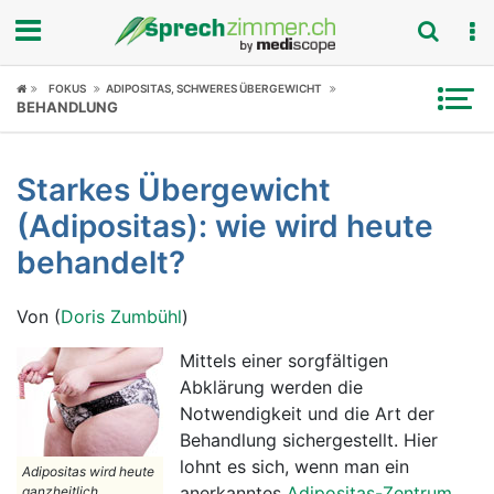
Fokus
FOKUS
ADIPOSITAS, SCHWERES ÜBERGEWICHT
BEHANDLUNG
Krankheitsbilder
Starkes Übergewicht
Symptome
(Adipositas): wie wird heute
Untersuchungen
behandelt?
News
Von (
Doris Zumbühl
)
Ratgeber
Mittels einer sorgfältigen
Abklärung werden die
Rubriken
Notwendigkeit und die Art der
Behandlung sichergestellt. Hier
lohnt es sich, wenn man ein
Adipositas wird heute
anerkanntes
Adipositas-Zentrum
ganzheitlich