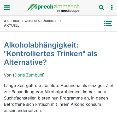
Fokus
FOKUS
ALKOHOLABHÄNGIGKEIT
AKTUELL
Krankheitsbilder
Alkoholabhängigkeit:
Symptome
"Kontrolliertes Trinken" als
Untersuchungen
Alternative?
News
Von (
Doris Zumbühl
)
Ratgeber
Lange Zeit galt die absolute Abstinenz als einziges Ziel
zur Behandlung von Alkoholproblemen. Immer mehr
Rubriken
Suchtfachstellen bieten nun Programme an, in denen
Betroffene sich kritisch mit ihrem Alkoholkonsum
auseinandersetzen.