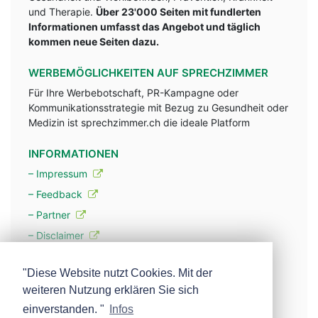
und Therapie.
Über 23'000 Seiten mit fundlerten
Informationen umfasst das Angebot und täglich
kommen neue Seiten dazu.
WERBEMÖGLICHKEITEN AUF SPRECHZIMMER
Für Ihre Werbebotschaft, PR-Kampagne oder
Kommunikationsstrategie mit Bezug zu Gesundheit oder
Medizin ist sprechzimmer.ch die ideale Platform
INFORMATIONEN
– Impressum
– Feedback
– Partner
– Disclaimer
– Datenschutzerklärung / Privacy Policy
"Diese Website nutzt Cookies. Mit der
weiteren Nutzung erklären Sie sich
– Werbung
einverstanden. "
Infos
– Mehr über unsere Experten