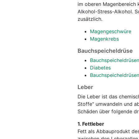
im oberen Magenbereich 
Alkohol-Stress-Alkohol. S
zusätzlich.
Magengeschwüre
Magenkrebs
Bauchspeicheldrüse
Bauchspeicheldrüse
Diabetes
Bauchspeicheldrüse
Leber
Die Leber ist das chemisc
Stoffe" umwandeln und abb
Schäden über folgende dre
1. Fettleber
Fett als Abbauprodukt des
zwischen den Leberzellen