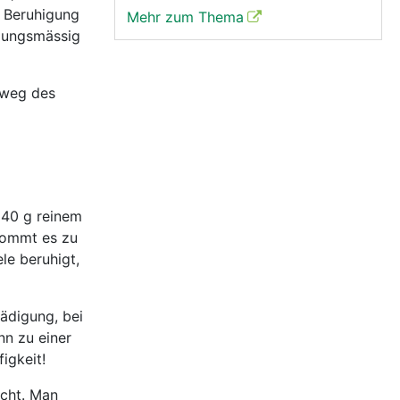
 Beruhigung
Mehr zum Thema
mmungsmässig
mweg des
 40 g reinem
 kommt es zu
le beruhigt,
ädigung, bei
nn zu einer
igkeit!
scht. Man