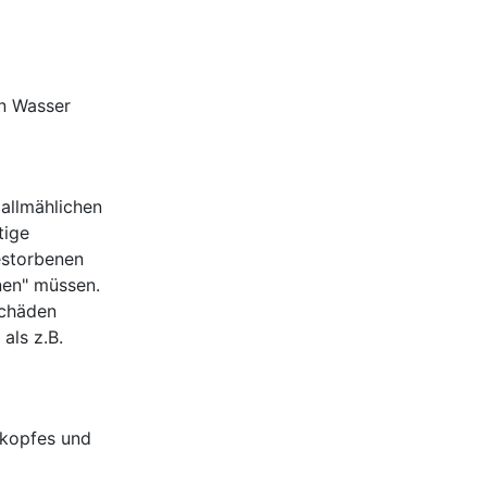
en Wasser
allmählichen
tige
gestorbenen
nen" müssen.
schäden
als z.B.
lkopfes und