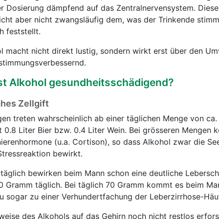
r Dosierung dämpfend auf das Zentralnervensystem. Diese
icht aber nicht zwangsläufig dem, was der Trinkende sti
h feststellt.
l macht nicht direkt lustig, sondern wirkt erst über den U
timmungsverbessernd.
ist Alkohol gesundheitsschädigend?
ches Zellgift
en treten wahrscheinlich ab einer täglichen Menge von ca.
ht 0.8 Liter Bier bzw. 0.4 Liter Wein. Bei grösseren Mengen
erenhormone (u.a. Cortison), so dass Alkohol zwar die See
tressreaktion bewirkt.
täglich bewirken beim Mann schon eine deutliche Lebersch
 20 Gramm täglich. Bei täglich 70 Gramm kommt es beim Ma
u sogar zu einer Verhundertfachung der Leberzirrhose-Häuf
sweise des Alkohols auf das Gehirn noch nicht restlos erfor