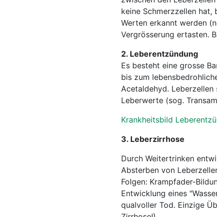
keine Schmerzzellen hat,
Werten erkannt werden (no
Vergrösserung ertasten. Be
2. Leberentzündung
Es besteht eine grosse Ba
bis zum lebensbedrohlich
Acetaldehyd. Leberzellen 
Leberwerte (sog. Transamin
Krankheitsbild Leberentz
3. Leberzirrhose
Durch Weitertrinken entwi
Absterben von Leberzelle
Folgen: Krampfader-Bildun
Entwicklung eines "Wasse
qualvoller Tod. Einzige Üb
Zirrhose!)