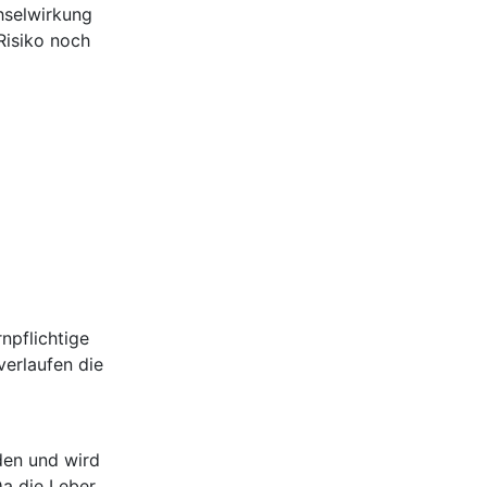
hselwirkung
Risiko noch
npflichtige
verlaufen die
den und wird
Da die Leber