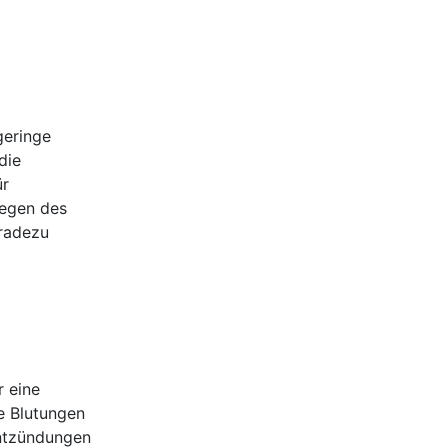
geringe
die
ür
wegen des
eradezu
r eine
e Blutungen
Entzündungen