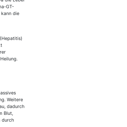
mma-GT-
 kann die
(Hepatitis)
t
rer
 Heilung.
Massives
g. Weitere
tau, dadurch
 Blut,
h durch