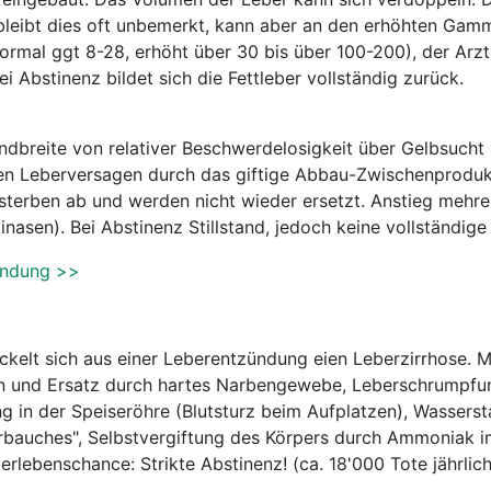
 bleibt dies oft unbemerkt, kann aber an den erhöhten Ga
rmal ggt 8-28, erhöht über 30 bis über 100-200), der Arzt
i Abstinenz bildet sich die Fettleber vollständig zurück.
ndbreite von relativer Beschwerdelosigkeit über Gelbsucht 
en Leberversagen durch das giftige Abbau-Zwischenproduk
sterben ab und werden nicht wieder ersetzt. Anstieg mehre
asen). Bei Abstinenz Stillstand, jedoch keine vollständige
ündung >>
ckelt sich aus einer Leberentzündung eien Leberzirrhose. 
n und Ersatz durch hartes Narbengewebe, Leberschrumpfun
g in der Speiseröhre (Blutsturz beim Aufplatzen), Wassers
rbauches", Selbstvergiftung des Körpers durch Ammoniak im
erlebenschance: Strikte Abstinenz! (ca. 18'000 Tote jährlic