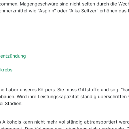
kommen. Magengeschwüre sind nicht selten durch die Wec
chmerzmittel wie "Aspirin" oder "Alka Seltzer" erhöhen das 
nentzündung
nkrebs
he Labor unseres Körpers. Sie muss Giftstoffe und sog. "har
auen. Wird ihre Leistungskapazität ständig überschritten 
i Stadien:
 Alkohols kann nicht mehr vollständig abtransportiert wer
 eingebaut. Das Volumen der Leber kann sich verdoppeln. 