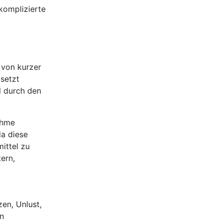
komplizierte
 von kurzer
 setzt
l durch den
ehme
a diese
ittel zu
ern,
zen, Unlust,
in