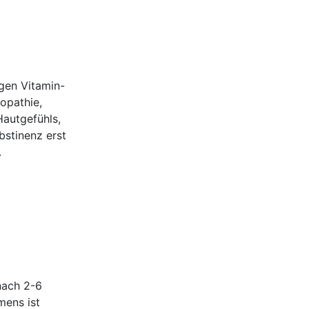
igen Vitamin-
opathie,
autgefühls,
stinenz erst
.
 nach 2-6
mens ist