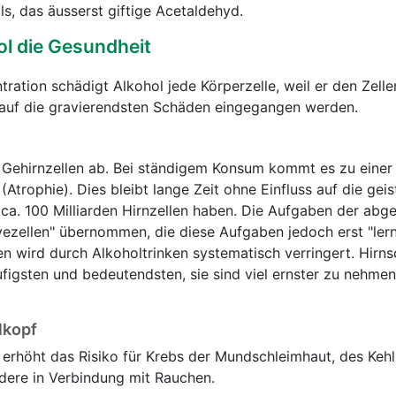
, das äusserst giftige Acetaldehyd.
ol die Gesundheit
ration schädigt Alkohol jede Körperzelle, weil er den Zell
r auf die gravierendsten Schäden eingegangen werden.
 Gehirnzellen ab. Bei ständigem Konsum kommt es zu einer 
trophie). Dies bleibt lange Zeit ohne Einfluss auf die geis
r ca. 100 Milliarden Hirnzellen haben. Die Aufgaben der ab
vezellen" übernommen, die diese Aufgaben jedoch erst "ler
en wird durch Alkoholtrinken systematisch verringert. Hirn
figsten und bedeutendsten, sie sind viel ernster zu nehmen 
lkopf
g erhöht das Risiko für Krebs der Mundschleimhaut, des Keh
dere in Verbindung mit Rauchen.