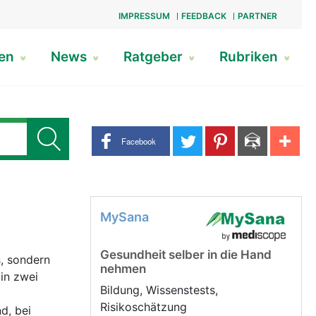
IMPRESSUM
FEEDBACK
PARTNER
gen
News
Ratgeber
Rubriken
Share buttons
Facebook
MySana
Gesundheit selber in die Hand
, sondern
nehmen
in zwei
Bildung, Wissenstests,
Risikoschätzung
nd, bei