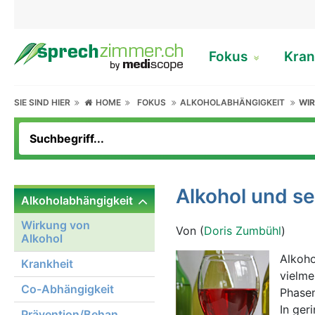
Fokus
Kran
SIE SIND HIER
HOME
FOKUS
ALKOHOLABHÄNGIGKEIT
WI
Alkohol und s
Alkoholabhängigkeit
Wirkung von
Von (
Doris Zumbühl
)
Alkohol
Alkoho
Krankheit
vielme
Co-Abhängigkeit
Phasen
In ger
Prävention/Behandlung