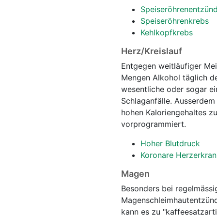
Speiseröhrenentzün
Speiseröhrenkrebs
Kehlkopfkrebs
Herz/Kreislauf
Entgegen weitläufiger Mei
Mengen Alkohol täglich de
wesentliche oder sogar ei
Schlaganfälle. Ausserdem 
hohen Kaloriengehaltes z
vorprogrammiert.
Hoher Blutdruck
Koronare Herzerkra
Magen
Besonders bei regelmässi
Magenschleimhautentzündu
kann es zu "kaffeesatzar