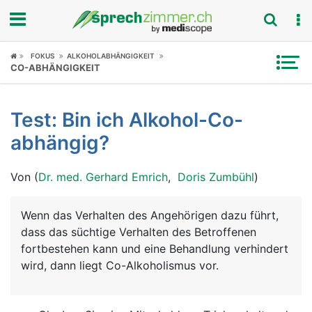
Fokus
FOKUS
ALKOHOLABHÄNGIGKEIT
CO-ABHÄNGIGKEIT
Krankheitsbilder
Test: Bin ich Alkohol-Co-
Symptome
abhängig?
Untersuchungen
Von (
Dr. med. Gerhard Emrich
,
Doris Zumbühl
)
News
Wenn das Verhalten des Angehörigen dazu führt,
Ratgeber
dass das süchtige Verhalten des Betroffenen
fortbestehen kann und eine Behandlung verhindert
Rubriken
wird, dann liegt Co-Alkoholismus vor.