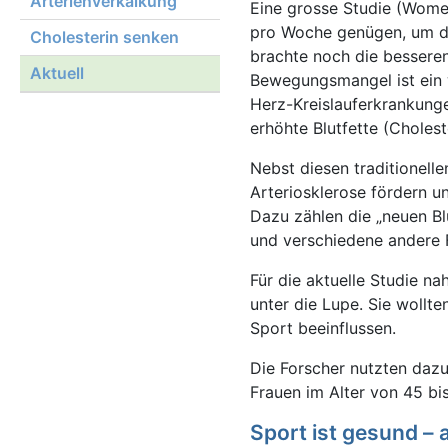
Arterienverkalkung
Eine grosse Studie (Women
pro Woche genügen, um da
Cholesterin senken
brachte noch die besseren
Aktuell
Bewegungsmangel ist ein w
Herz-Kreislauferkrankunge
erhöhte Blutfette (Cholest
Nebst diesen traditionell
Arteriosklerose fördern un
Dazu zählen die „neuen Bl
und verschiedene andere 
Für die aktuelle Studie n
unter die Lupe. Sie wollt
Sport beeinflussen.
Die Forscher nutzten dazu
Frauen im Alter von 45 bi
Sport ist gesund – 