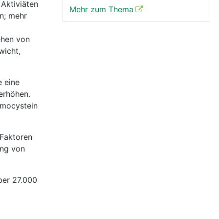
 Aktiviäten
Mehr zum Thema
n; mehr
ehen von
wicht,
e eine
 erhöhen.
Homocystein
 Faktoren
ung von
ber 27.000