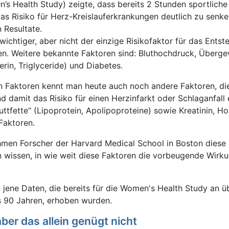
’s Health Study) zeigte, dass bereits 2 Stunden sportliche
s Risiko für Herz-Kreislauferkrankungen deutlich zu senke
 Resultate.
ichtiger, aber nicht der einzige Risikofaktor für das Entst
n. Weitere bekannte Faktoren sind: Bluthochdruck, Überge
erin, Triglyceride) und Diabetes.
en Faktoren kennt man heute auch noch andere Faktoren, di
d damit das Risiko für einen Herzinfarkt oder Schlaganfall
uttfette“ (Lipoprotein, Apolipoproteine) sowie Kreatinin, 
Faktoren.
ahmen Forscher der Harvard Medical School in Boston diese
en wissen, in wie weit diese Faktoren die vorbeugende Wirk
 jene Daten, die bereits für die Women's Health Study an ü
s 90 Jahren, erhoben wurden.
aber das allein genügt nicht