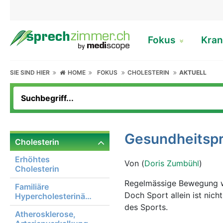
Fokus
Kran
SIE SIND HIER
HOME
FOKUS
CHOLESTERIN
AKTUELL
Gesundheitsprä
Cholesterin
Erhöhtes
Von (
Doris Zumbühl
)
Cholesterin
Regelmässige Bewegung wi
Familiäre
Doch Sport allein ist nicht alles – denn auch andere Fak
Hypercholesterinämie
des Sports.
Atherosklerose,