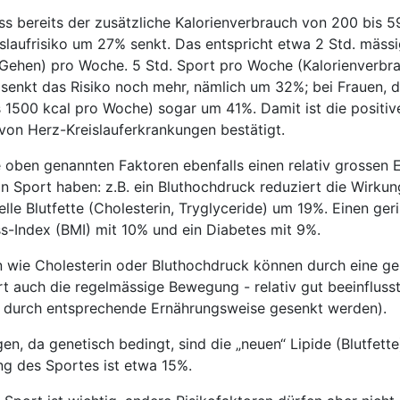
ss bereits der zusätzliche Kalorienverbrauch von 200 bis 5
laufrisiko um 27% senkt. Das entspricht etwa 2 Std. mässi
 Gehen) pro Woche. 5 Std. Sport pro Woche (Kalorienverbr
senkt das Risiko noch mehr, nämlich um 32%; bei Frauen, d
ls 1500 kcal pro Woche) sogar um 41%. Damit ist die positi
von Herz-Kreislauferkrankungen bestätigt.
e oben genannten Faktoren ebenfalls einen relativ grossen E
n Sport haben: z.B. ein Bluthochdruck reduziert die Wirku
lle Blutfette (Cholesterin, Tryglyceride) um 19%. Einen ger
s-Index (BMI) mit 10% und ein Diabetes mit 9%.
en wie Cholesterin oder Bluthochdruck können durch eine g
t auch die regelmässige Bewegung - relativ gut beeinfluss
nn durch entsprechende Ernährungsweise gesenkt werden).
en, da genetisch bedingt, sind die „neuen“ Lipide (Blutfette)
ung des Sportes ist etwa 15%.