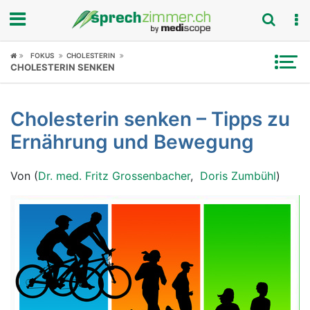
Fokus
FOKUS
CHOLESTERIN
CHOLESTERIN SENKEN
Krankheitsbilder
Cholesterin senken – Tipps zu
Symptome
Ernährung und Bewegung
Untersuchungen
Von (
Dr. med. Fritz Grossenbacher
,
Doris Zumbühl
)
News
Ratgeber
Rubriken