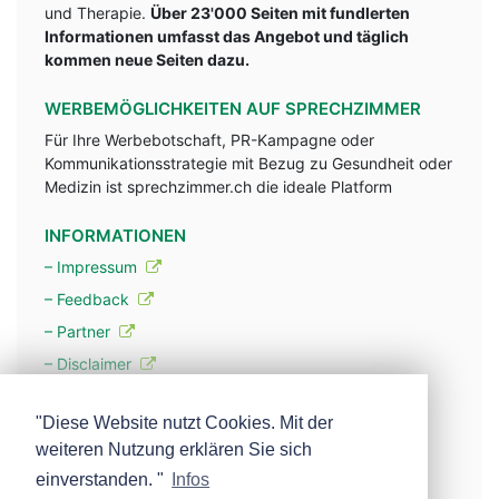
und Therapie.
Über 23'000 Seiten mit fundlerten
Informationen umfasst das Angebot und täglich
kommen neue Seiten dazu.
WERBEMÖGLICHKEITEN AUF SPRECHZIMMER
Für Ihre Werbebotschaft, PR-Kampagne oder
Kommunikationsstrategie mit Bezug zu Gesundheit oder
Medizin ist sprechzimmer.ch die ideale Platform
INFORMATIONEN
– Impressum
– Feedback
– Partner
– Disclaimer
– Datenschutzerklärung / Privacy Policy
"Diese Website nutzt Cookies. Mit der
weiteren Nutzung erklären Sie sich
– Werbung
einverstanden. "
Infos
– Mehr über unsere Experten