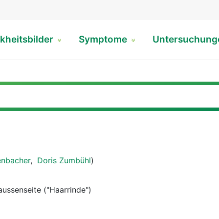
kheitsbilder
Symptome
Untersuchun
enbacher
,
Doris Zumbühl
)
aussenseite ("Haarrinde")