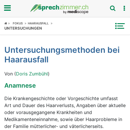
Fokus
FOKUS
HAARAUSFALL
UNTERSUCHUNGEN
Krankheitsbilder
Untersuchungsmethoden bei
Symptome
Haarausfall
Untersuchungen
Von (
Doris Zumbühl
)
News
Anamnese
Ratgeber
Die Krankengeschichte oder Vorgeschichte umfasst
Art und Dauer des Haarverlusts, Angaben über aktuelle
Rubriken
oder vorausgegangene Krankheiten und
Medikamenteneinnahme, sowie über Haarprobleme in
der Familie mütterlicher- und väterlicherseits.