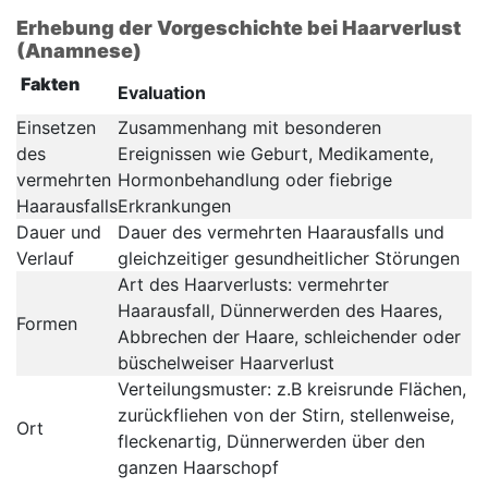
Erhebung der Vorgeschichte bei Haarverlust
(Anamnese)
Fakten
Evaluation
Einsetzen
Zusammenhang mit besonderen
des
Ereignissen wie Geburt, Medikamente,
vermehrten
Hormonbehandlung oder fiebrige
Haarausfalls
Erkrankungen
Dauer und
Dauer des vermehrten Haarausfalls und
Verlauf
gleichzeitiger gesundheitlicher Störungen
Art des Haarverlusts: vermehrter
Haarausfall, Dünnerwerden des Haares,
Formen
Abbrechen der Haare, schleichender oder
büschelweiser Haarverlust
Verteilungsmuster: z.B kreisrunde Flächen,
zurückfliehen von der Stirn, stellenweise,
Ort
fleckenartig, Dünnerwerden über den
ganzen Haarschopf