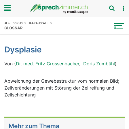
Fokus
FOKUS
HAARAUSFALL
GLOSSAR
Krankheitsbilder
Dysplasie
Symptome
Von (
Dr. med. Fritz Grossenbacher
,
Doris Zumbühl
)
Untersuchungen
News
Abweichung der Gewebestruktur vom normalen Bild;
Zellveränderungen mit Störung der Zellreifung und
Ratgeber
Zellschichtung
Rubriken
Mehr zum Thema